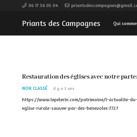
06 17 56 05 04
priantsdescampagnes@gmail.
Priants des Campagnes
Qui somme
Restauration des églises avec notre part
NON CLASSÉ
il y a 3 ans
https://www.lepelerin.com/patrimoine/l-actualite-du
eglise-rurale-sauvee-par-des-benevoles-7727