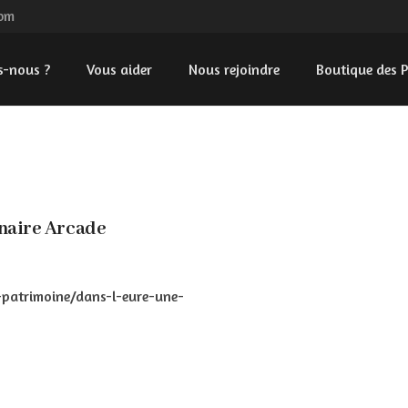
com
s-nous ?
Vous aider
Nous rejoindre
Boutique des P
enaire Arcade
-patrimoine/dans-l-eure-une-