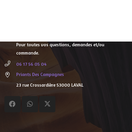
Contacts
priantsdescampagnes@gmail.com
Pour toutes vos questions, demandes et/ou
commande.
06 17 56 05 04
Priants Des Campagnes
23 rue Crossardière
53000 LAVAL