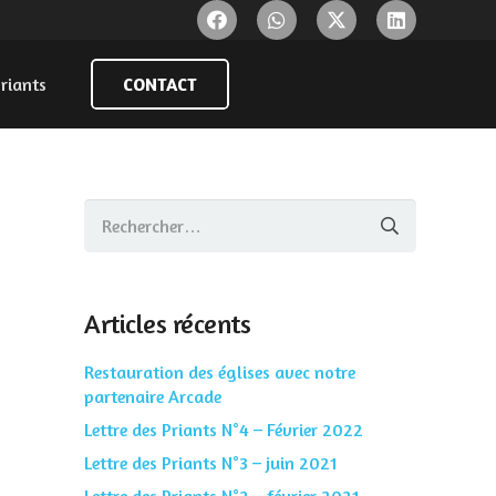
riants
CONTACT
Rechercher :
Articles récents
Restauration des églises avec notre
partenaire Arcade
Lettre des Priants N°4 – Février 2022
Lettre des Priants N°3 – juin 2021